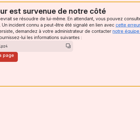
ur est survenue de notre côté
vrait se résoudre de lui-même. En attendant, vous pouvez consulte
, (opens new window)
. Un incident connu a peut-être été signalé en lien avec
cette erreu
ersiste, demandez à votre administrateur de contacter
notre équipe
opens new window)
ournissez-lui les informations suivantes :
lpr4
a page