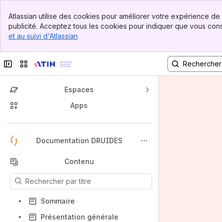
Banner
Atlassian utilise des cookies pour améliorer votre expérience de 
Top Bar
publicité. Acceptez tous les cookies pour indiquer que vous consen
Sidebar
et au suivi d'Atlassian
, (opens new window)
Main Content
Réduire la barre latérale
Changer de site ou d'app
Espaces
Apps
Retour en haut
Documentation DRUIDES
Contenu
Les résultats se mettront à jour au fur et à mesure de votre saisie
Sommaire
Présentation générale