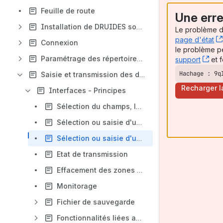
Feuille de route
Une erre
Installation de DRUIDES sous Windows 11
Le problème de
page d'état
Connexion
le problème p
Paramétrage des répertoires et sauvegarde des archives
support
, (
et f
Hachage : 9q
Saisie et transmission des données
Recharger l
Interfaces - Principes
Sélection du champs, la période de transmission et du type de données
Sélection ou saisie d'un nom de fichier
Sélection ou saisie d'un répertoire
Etat de transmission
Effacement des zones de saisie
Monitorage
Fichier de sauvegarde
Fonctionnalités liées aux types de données