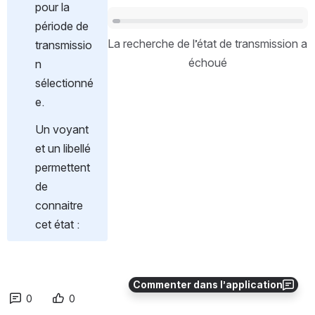
pour la 
Ouvrir
période de 
La recherche de l’état de transmission a 
transmissio
échoué
n 
sélectionné
e.
Un voyant 
et un libellé 
permettent 
de 
connaitre 
cet état :
Commenter dans l’application
0
0