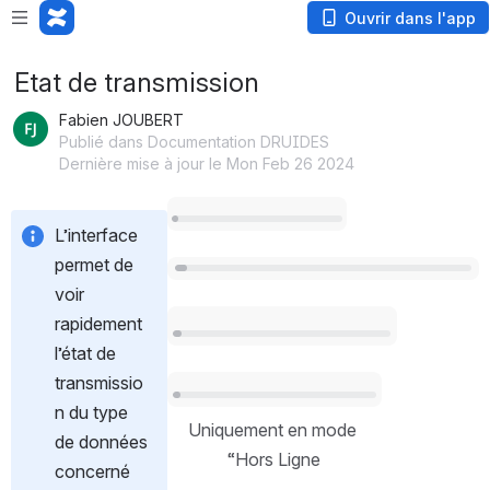
Ouvrir dans l'app
Etat de transmission
Fabien JOUBERT
Publié dans Documentation DRUIDES
Dernière mise à jour le Mon Feb 26 2024
Ouvrir
L’interface 
permet de 
Ouvrir
voir 
Ouvrir
rapidement 
l’état de 
transmissio
Ouvrir
n du type 
Uniquement en mode 
de données 
“Hors Ligne
concerné 